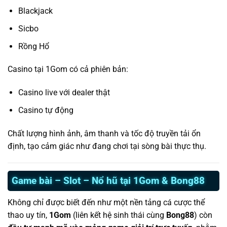
Blackjack
Sicbo
Rồng Hổ
Casino tại 1Gom có cả phiên bản:
Casino live với dealer thật
Casino tự động
Chất lượng hình ảnh, âm thanh và tốc độ truyền tải ổn
định, tạo cảm giác như đang chơi tại sòng bài thực thụ.
Game bài – Slot – Nổ hũ tại 1Gom & Bong88
Không chỉ được biết đến như một nền tảng cá cược thể
thao uy tín,
1Gom
(liên kết hệ sinh thái cùng
Bong88
) còn