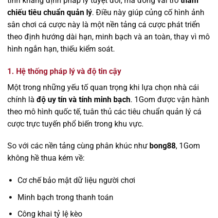
tính khẳng định pháp lý tuyệt đối, mà đóng vai trò
tham
chiếu tiêu chuẩn quản lý
. Điều này giúp củng cố hình ảnh
sân chơi cá cược này là một nền tảng cá cược phát triển
theo định hướng dài hạn, minh bạch và an toàn, thay vì mô
hình ngắn hạn, thiếu kiểm soát.
1. Hệ thống pháp lý và độ tin cậy
Một trong những yếu tố quan trọng khi lựa chọn nhà cái
chính là
độ uy tín và tính minh bạch
. 1Gom được vận hành
theo mô hình quốc tế, tuân thủ các tiêu chuẩn quản lý cá
cược trực tuyến phổ biến trong khu vực.
So với các nền tảng cùng phân khúc như
bong88
, 1Gom
không hề thua kém về:
Cơ chế bảo mật dữ liệu người chơi
Minh bạch trong thanh toán
Công khai tỷ lệ kèo