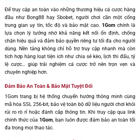
Để truy cập an toàn vào những thương hiệu cá cược hàng
đầu như Bong88 hay Sbobet, người chơi cần một cổng
trung gian uy tín, tốc độ và bảo mật cao.
1Gom
chính là
lựa chọn lý tưởng nhờ khả năng kết nối ổn định, chống
chặn hiệu quả và đảm bảo quyền riêng tư tối đa cho người
dùng. Nền tảng không chỉ hỗ trợ truy cập nhanh mà còn
tích hợp hàng loạt tiện ích như chia sẻ kèo, lịch thi đấu, tỷ
lệ cược… giúp trải nghiệm cá cược trở nên trọn vẹn và
chuyên nghiệp hơn.
Đảm Bảo An Toàn & Bảo Mật Tuyệt Đối
1Gom trang bị hệ thống chuyển hướng thông minh cùng
mã hóa SSL 256-bit, bảo vệ toàn bộ dữ liệu người chơi khỏi
rủi ro rò rỉ hoặc đánh cắp thông tin. Khi truy cập qua link
chính thức của
1Gom
, bạn luôn được đảm bảo an toàn tối
đa trong mọi thao tác.