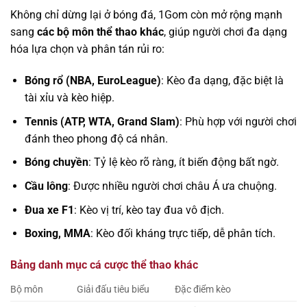
Không chỉ dừng lại ở bóng đá, 1Gom còn mở rộng mạnh
sang
các bộ môn thể thao khác
, giúp người chơi đa dạng
hóa lựa chọn và phân tán rủi ro:
Bóng rổ (NBA, EuroLeague)
: Kèo đa dạng, đặc biệt là
tài xỉu và kèo hiệp.
Tennis (ATP, WTA, Grand Slam)
: Phù hợp với người chơi
đánh theo phong độ cá nhân.
Bóng chuyền
: Tỷ lệ kèo rõ ràng, ít biến động bất ngờ.
Cầu lông
: Được nhiều người chơi châu Á ưa chuộng.
Đua xe F1
: Kèo vị trí, kèo tay đua vô địch.
Boxing, MMA
: Kèo đối kháng trực tiếp, dễ phân tích.
Bảng danh mục cá cược thể thao khác
Bộ môn
Giải đấu tiêu biểu
Đặc điểm kèo