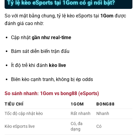
Tỷ lệ kèo eSports tại 1Gom có gì nổi bật?
So với mặt bằng chung, tỷ lệ kèo eSports tại
1Gom
được
đánh giá cao nhờ:
Cập nhật
gần như real-time
Bám sát diễn biến trận đấu
Ít độ trễ khi đánh
kèo live
Biên kèo cạnh tranh, không bị ép odds
So sánh nhanh: 1Gom vs bong88 (eSports)
TIÊU CHÍ
1GOM
BONG88
Tốc độ cập nhật kèo
Rất nhanh
Nhanh
Có, đa
Kèo eSports live
Có
dạng