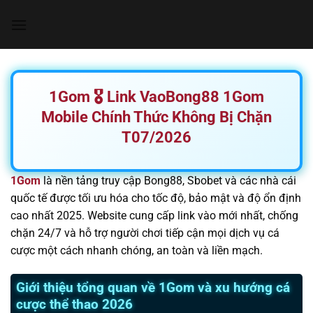
Chuyển
đến
nội
dung
1Gom 🎖️ Link VaoBong88 1Gom
Mobile Chính Thức Không Bị Chặn
T07/2026
1Gom
là nền tảng truy cập Bong88, Sbobet và các nhà cái
quốc tế được tối ưu hóa cho tốc độ, bảo mật và độ ổn định
cao nhất 2025. Website cung cấp link vào mới nhất, chống
chặn 24/7 và hỗ trợ người chơi tiếp cận mọi dịch vụ cá
cược một cách nhanh chóng, an toàn và liền mạch.
Giới thiệu tổng quan về 1Gom và xu hướng cá
cược thể thao 2026