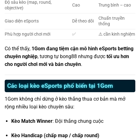
Độ sâu kèo (map, round,
Cao
Trung bình – cao
objective)
Chuẩn truyền
Giao diện eSports
Dễ theo dõi
thống
Phù hợp người chơi mới
✅
⚠️ cần kinh nghiệm
Có thể thấy,
1Gom đang tiệm cận mô hình eSports betting
chuyên nghiệp
, tương tự bong88 nhưng được
tối ưu hơn
cho người chơi mới và bán chuyên
.
Các loại kèo eSports phổ biến tại 1Gom
1Gom không chỉ dừng ở kèo thắng thua cơ bản mà mở
rộng nhiều loại kèo chuyên sâu:
Kèo Match Winner
: Đội thắng chung cuộc
Kèo Handicap (chấp map / chấp round)