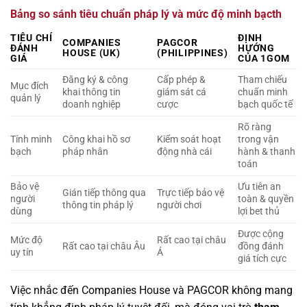
Bảng so sánh tiêu chuẩn pháp lý và mức độ minh bạcth
TIÊU CHÍ
ĐỊNH
COMPANIES
PAGCOR
ĐÁNH
HƯỚNG
HOUSE (UK)
(PHILIPPINES)
GIÁ
CỦA 1GOM
Đăng ký & công
Cấp phép &
Tham chiếu
Mục đích
khai thông tin
giám sát cá
chuẩn minh
quản lý
doanh nghiệp
cược
bạch quốc tế
Rõ ràng
Tính minh
Công khai hồ sơ
Kiểm soát hoạt
trong vận
bạch
pháp nhân
động nhà cái
hành & thanh
toán
Bảo vệ
Ưu tiên an
Gián tiếp thông qua
Trực tiếp bảo vệ
người
toàn & quyền
thông tin pháp lý
người chơi
dùng
lợi bet thủ
Được cộng
Mức độ
Rất cao tại châu
Rất cao tại châu Âu
đồng đánh
uy tín
Á
giá tích cực
Việc nhắc đến Companies House và PAGCOR không mang