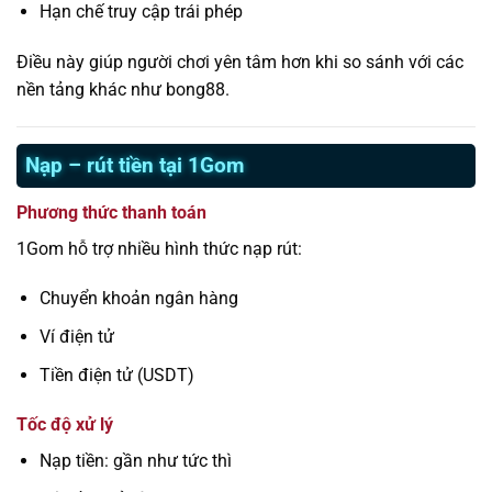
Hạn chế truy cập trái phép
Điều này giúp người chơi yên tâm hơn khi so sánh với các
nền tảng khác như bong88.
Nạp – rút tiền tại 1Gom
Phương thức thanh toán
1Gom hỗ trợ nhiều hình thức nạp rút:
Chuyển khoản ngân hàng
Ví điện tử
Tiền điện tử (USDT)
Tốc độ xử lý
Nạp tiền: gần như tức thì