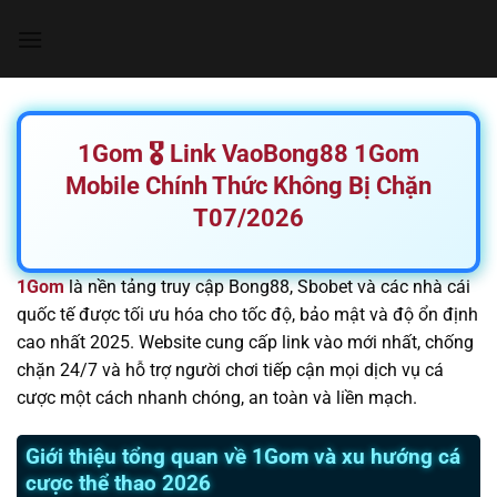
Chuyển
đến
nội
dung
1Gom 🎖️ Link VaoBong88 1Gom
Mobile Chính Thức Không Bị Chặn
T07/2026
1Gom
là nền tảng truy cập Bong88, Sbobet và các nhà cái
quốc tế được tối ưu hóa cho tốc độ, bảo mật và độ ổn định
cao nhất 2025. Website cung cấp link vào mới nhất, chống
chặn 24/7 và hỗ trợ người chơi tiếp cận mọi dịch vụ cá
cược một cách nhanh chóng, an toàn và liền mạch.
Giới thiệu tổng quan về 1Gom và xu hướng cá
cược thể thao 2026