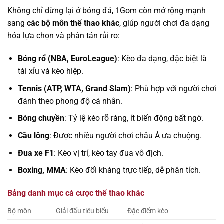
Không chỉ dừng lại ở bóng đá, 1Gom còn mở rộng mạnh
sang
các bộ môn thể thao khác
, giúp người chơi đa dạng
hóa lựa chọn và phân tán rủi ro:
Bóng rổ (NBA, EuroLeague)
: Kèo đa dạng, đặc biệt là
tài xỉu và kèo hiệp.
Tennis (ATP, WTA, Grand Slam)
: Phù hợp với người chơi
đánh theo phong độ cá nhân.
Bóng chuyền
: Tỷ lệ kèo rõ ràng, ít biến động bất ngờ.
Cầu lông
: Được nhiều người chơi châu Á ưa chuộng.
Đua xe F1
: Kèo vị trí, kèo tay đua vô địch.
Boxing, MMA
: Kèo đối kháng trực tiếp, dễ phân tích.
Bảng danh mục cá cược thể thao khác
Bộ môn
Giải đấu tiêu biểu
Đặc điểm kèo