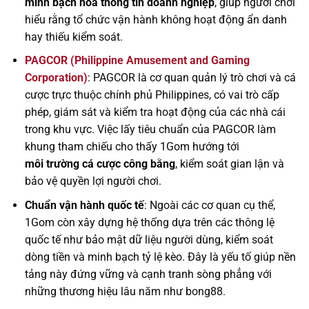
minh bạch hóa thông tin doanh nghiệp
, giúp người chơi
hiểu rằng tổ chức vận hành không hoạt động ẩn danh
hay thiếu kiểm soát.
PAGCOR (Philippine Amusement and Gaming
Corporation)
: PAGCOR là cơ quan quản lý trò chơi và cá
cược trực thuộc chính phủ Philippines, có vai trò cấp
phép, giám sát và kiểm tra hoạt động của các nhà cái
trong khu vực. Việc lấy tiêu chuẩn của PAGCOR làm
khung tham chiếu cho thấy 1Gom hướng tới
môi trường cá cược công bằng
, kiểm soát gian lận và
bảo vệ quyền lợi người chơi.
Chuẩn vận hành quốc tế
: Ngoài các cơ quan cụ thể,
1Gom còn xây dựng hệ thống dựa trên các thông lệ
quốc tế như bảo mật dữ liệu người dùng, kiểm soát
dòng tiền và minh bạch tỷ lệ kèo. Đây là yếu tố giúp nền
tảng này đứng vững và cạnh tranh sòng phẳng với
những thương hiệu lâu năm như bong88.