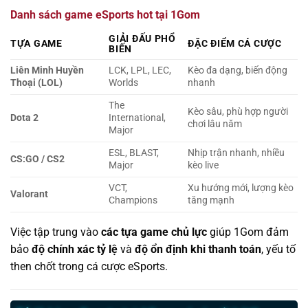
Danh sách game eSports hot tại 1Gom
GIẢI ĐẤU PHỔ
TỰA GAME
ĐẶC ĐIỂM CÁ CƯỢC
BIẾN
Liên Minh Huyền
LCK, LPL, LEC,
Kèo đa dạng, biến động
Thoại (LOL)
Worlds
nhanh
The
Kèo sâu, phù hợp người
Dota 2
International,
chơi lâu năm
Major
ESL, BLAST,
Nhịp trận nhanh, nhiều
CS:GO / CS2
Major
kèo live
VCT,
Xu hướng mới, lượng kèo
Valorant
Champions
tăng mạnh
Việc tập trung vào
các tựa game chủ lực
giúp 1Gom đảm
bảo
độ chính xác tỷ lệ
và
độ ổn định khi thanh toán
, yếu tố
then chốt trong cá cược eSports.