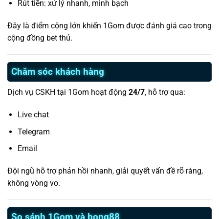
Rút tiền: xử lý nhanh, minh bạch
Đây là điểm cộng lớn khiến 1Gom được đánh giá cao trong
cộng đồng bet thủ.
Chăm sóc khách hàng
Dịch vụ CSKH tại 1Gom hoạt động
24/7
, hỗ trợ qua:
Live chat
Telegram
Email
Đội ngũ hỗ trợ phản hồi nhanh, giải quyết vấn đề rõ ràng,
không vòng vo.
So sánh 1Gom và bong88