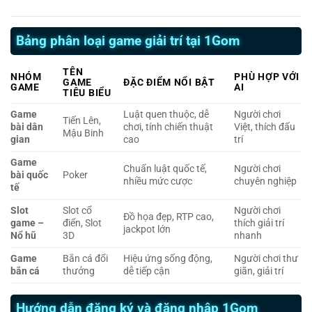
Bảng phân loại game giải trí tại 1Gom
TÊN
NHÓM
PHÙ HỢP VỚI
GAME
ĐẶC ĐIỂM NỔI BẬT
GAME
AI
TIÊU BIỂU
Game
Luật quen thuộc, dễ
Người chơi
Tiến Lên,
bài dân
chơi, tính chiến thuật
Việt, thích đấu
Mậu Binh
gian
cao
trí
Game
Chuẩn luật quốc tế,
Người chơi
bài quốc
Poker
nhiều mức cược
chuyên nghiệp
tế
Slot
Slot cổ
Người chơi
Đồ họa đẹp, RTP cao,
game –
điển, Slot
thích giải trí
jackpot lớn
Nổ hũ
3D
nhanh
Game
Bắn cá đổi
Hiệu ứng sống động,
Người chơi thư
bắn cá
thưởng
dễ tiếp cận
giãn, giải trí
Hướng dẫn đăng ký và đăng nhập 1Gom