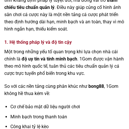
tính khẳng định pháp lý tuyệt đối, mà đóng vai trò
tham
chiếu tiêu chuẩn quản lý
. Điều này giúp củng cố hình ảnh
sân chơi cá cược này là một nền tảng cá cược phát triển
theo định hướng dài hạn, minh bạch và an toàn, thay vì mô
hình ngắn hạn, thiếu kiểm soát.
1. Hệ thống pháp lý và độ tin cậy
Một trong những yếu tố quan trọng khi lựa chọn nhà cái
chính là
độ uy tín và tính minh bạch
. 1Gom được vận hành
theo mô hình quốc tế, tuân thủ các tiêu chuẩn quản lý cá
cược trực tuyến phổ biến trong khu vực.
So với các nền tảng cùng phân khúc như
bong88
, 1Gom
không hề thua kém về:
Cơ chế bảo mật dữ liệu người chơi
Minh bạch trong thanh toán
Công khai tỷ lệ kèo