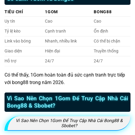
TIÊU CHÍ
1GOM
BONG88
Uy tín
Cao
Cao
Tỷ lệ kèo
Cạnh tranh
Ổn định
Link vào bóng
Nhanh, nhiều link
Có thể bị chặn
Giao diện
Hiện đại
Truyền thống
Hỗ trợ
24/7
24/7
Có thể thấy, 1Gom hoàn toàn đủ sức cạnh tranh trực tiếp
với bong88 trong năm 2026.
Vì Sao Nên Chọn 1Gom Để Truy Cập Nhà Cái
Bong88 & Sbobet?
Vì Sao Nên Chọn 1Gom Để Truy Cập Nhà Cái Bong88 &
Sbobet?