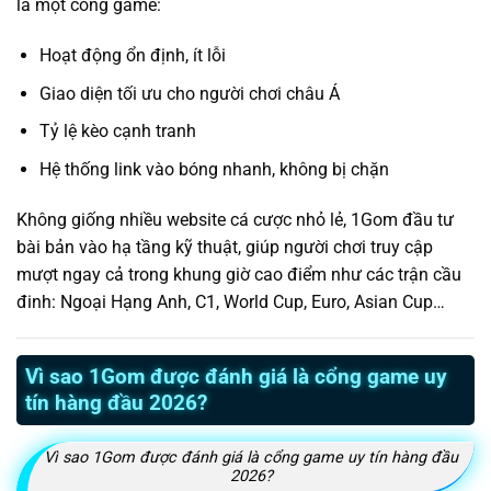
là một cổng game:
Hoạt động ổn định, ít lỗi
Giao diện tối ưu cho người chơi châu Á
Tỷ lệ kèo cạnh tranh
Hệ thống link vào bóng nhanh, không bị chặn
Không giống nhiều website cá cược nhỏ lẻ, 1Gom đầu tư
bài bản vào hạ tầng kỹ thuật, giúp người chơi truy cập
mượt ngay cả trong khung giờ cao điểm như các trận cầu
đinh: Ngoại Hạng Anh, C1, World Cup, Euro, Asian Cup…
Vì sao 1Gom được đánh giá là cổng game uy
tín hàng đầu 2026?
Vì sao 1Gom được đánh giá là cổng game uy tín hàng đầu
2026?