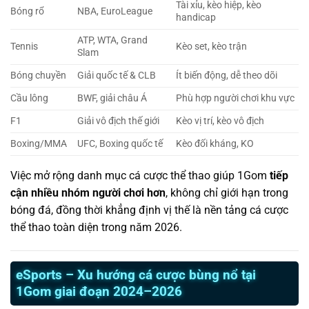
Tài xỉu, kèo hiệp, kèo
Bóng rổ
NBA, EuroLeague
handicap
ATP, WTA, Grand
Tennis
Kèo set, kèo trận
Slam
Bóng chuyền
Giải quốc tế & CLB
Ít biến động, dễ theo dõi
Cầu lông
BWF, giải châu Á
Phù hợp người chơi khu vực
F1
Giải vô địch thế giới
Kèo vị trí, kèo vô địch
Boxing/MMA
UFC, Boxing quốc tế
Kèo đối kháng, KO
Việc mở rộng danh mục cá cược thể thao giúp 1Gom
tiếp
cận nhiều nhóm người chơi hơn
, không chỉ giới hạn trong
bóng đá, đồng thời khẳng định vị thế là nền tảng cá cược
thể thao toàn diện trong năm 2026.
eSports – Xu hướng cá cược bùng nổ tại
1Gom giai đoạn 2024–2026