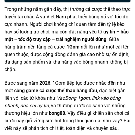
Trong những năm gần đây, thị trường cá cược thể thao trực
tuyến tại châu Á và Việt Nam phát triển bùng nổ với tốc độ
cực nhanh. Người chơi không chỉ quan tâm đến tỷ lệ kèo
hay số lượng trò chơi, mà còn đặt nặng yếu tố
uy tín – bảo
mật – tốc độ truy cập – trải nghiệm người dùng
. Giữa
hàng trăm nền tảng cá cược,
1Gom
nổi lên như một cái tên
quen thuộc, được cộng đồng đánh giá cao nhờ sự ổn định,
đa dạng sản phẩm và khả năng vào bóng nhanh không bị
chặn.
Bước sang năm
2026
, 1Gom tiếp tục được nhắc đến như
một
cổng game cá cược thể thao hàng đầu
, đặc biệt gắn
liền với các từ khóa như
VaoBong 1gom
,
link vào bóng
nhanh
,
nhà cái uy tín
, và thường được so sánh với những
thương hiệu lớn như
bong88
. Vậy điều gì khiến sân chơi cá
cược này giữ vững sức hút trong thời gian dài như vậy? Bài
viết này sẽ phân tích chi tiết, toàn diện và chuyên sâu.