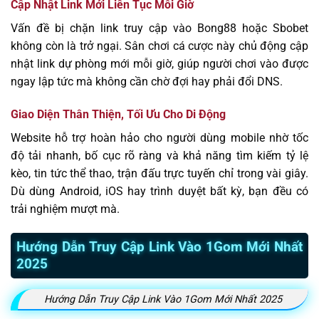
Cập Nhật Link Mới Liên Tục Mỗi Giờ
Vấn đề bị chặn link truy cập vào Bong88 hoặc Sbobet
không còn là trở ngại. Sân chơi cá cược này chủ động cập
nhật link dự phòng mới mỗi giờ, giúp người chơi vào được
ngay lập tức mà không cần chờ đợi hay phải đổi DNS.
Giao Diện Thân Thiện, Tối Ưu Cho Di Động
Website hỗ trợ hoàn hảo cho người dùng mobile nhờ tốc
độ tải nhanh, bố cục rõ ràng và khả năng tìm kiếm tỷ lệ
kèo, tin tức thể thao, trận đấu trực tuyến chỉ trong vài giây.
Dù dùng Android, iOS hay trình duyệt bất kỳ, bạn đều có
trải nghiệm mượt mà.
Hướng Dẫn Truy Cập Link Vào 1Gom Mới Nhất
2025
Hướng Dẫn Truy Cập Link Vào 1Gom Mới Nhất 2025