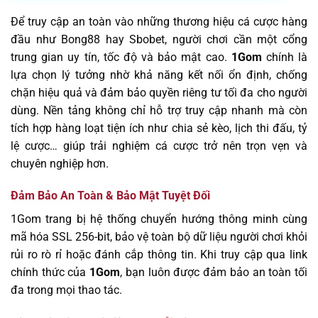
Để truy cập an toàn vào những thương hiệu cá cược hàng
đầu như Bong88 hay Sbobet, người chơi cần một cổng
trung gian uy tín, tốc độ và bảo mật cao.
1Gom
chính là
lựa chọn lý tưởng nhờ khả năng kết nối ổn định, chống
chặn hiệu quả và đảm bảo quyền riêng tư tối đa cho người
dùng. Nền tảng không chỉ hỗ trợ truy cập nhanh mà còn
tích hợp hàng loạt tiện ích như chia sẻ kèo, lịch thi đấu, tỷ
lệ cược… giúp trải nghiệm cá cược trở nên trọn vẹn và
chuyên nghiệp hơn.
Đảm Bảo An Toàn & Bảo Mật Tuyệt Đối
1Gom trang bị hệ thống chuyển hướng thông minh cùng
mã hóa SSL 256-bit, bảo vệ toàn bộ dữ liệu người chơi khỏi
rủi ro rò rỉ hoặc đánh cắp thông tin. Khi truy cập qua link
chính thức của
1Gom
, bạn luôn được đảm bảo an toàn tối
đa trong mọi thao tác.