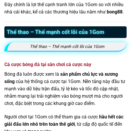
Đây chính là lợi thế cạnh tranh lớn của 1Gom so với nhiều
nhà cái khác, kể cả các thương hiệu lâu năm như
bong88
.
Thể thao – Thế mạnh cốt lõi của 1Gom
Thể thao – Thế mạnh cốt lõi của 1Gom
Cá cược bóng đá tại sân chơi cá cược này
Bóng đá luôn được xem là
sản phẩm chủ lực và xương
sống
của hệ thống cá cược tại 1Gom. Nền tảng này đầu tư
mạnh vào dữ liệu trận đấu, tỷ lệ kèo và tốc độ cập nhật,
nhằm mang lại trải nghiệm vào bóng mượt mà cho người
chơi, đặc biệt trong các khung giờ cao điểm.
Người chơi tại 1Gom có thể tham gia cá cược
hầu hết các
giải đấu lớn nhỏ trên toàn thế giới
, từ cấp độ quốc tế đến