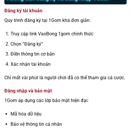
Đăng ký tài khoản
Quy trình đăng ký tại 1Gom khá đơn giản:
Truy cập link VaoBong 1gom chính thức
Chọn “Đăng ký”
Điền thông tin cơ bản
Xác nhận tài khoản
Chỉ mất vài phút là người chơi đã có thể tham gia cá cược.
Đăng nhập và bảo mật
1Gom áp dụng các lớp bảo mật hiện đại:
Mã hóa dữ liệu
Bảo vệ thông tin cá nhân