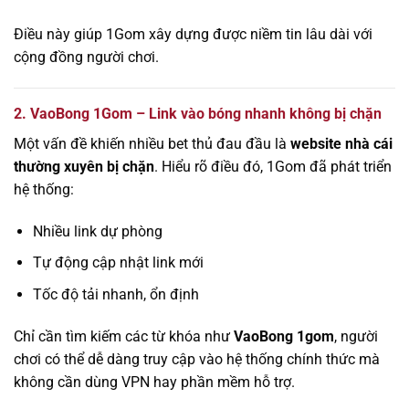
Điều này giúp 1Gom xây dựng được niềm tin lâu dài với
cộng đồng người chơi.
2. VaoBong 1Gom – Link vào bóng nhanh không bị chặn
Một vấn đề khiến nhiều bet thủ đau đầu là
website nhà cái
thường xuyên bị chặn
. Hiểu rõ điều đó, 1Gom đã phát triển
hệ thống:
Nhiều link dự phòng
Tự động cập nhật link mới
Tốc độ tải nhanh, ổn định
Chỉ cần tìm kiếm các từ khóa như
VaoBong 1gom
, người
chơi có thể dễ dàng truy cập vào hệ thống chính thức mà
không cần dùng VPN hay phần mềm hỗ trợ.