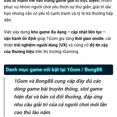
đầu tư mạnh mẽ vào mảng game giải trí trực tuyến
, nhằm
phục vụ nhóm người chơi yêu thích sự thư giãn, giải trí dài
hạn nhưng vẫn có yếu tố cạnh tranh và tỷ lệ trả thưởng hấp
dẫn.
Việc xây dựng
kho game đa dạng – cập nhật liên tục –
vận hành ổn định
giúp 1Gom gia tăng
thời gian onsite
, cải
thiện
trải nghiệm người dùng (UX)
và củng cố
độ tin cậy
của thương hiệu
trên thị trường iGaming.
Danh mục game nổi bật tại 1Gom / Bong88
1Gom và Bong88 cung cấp đầy đủ các
dòng game bài truyền thống, slot game
hiện đại và bắn cá đổi thưởng, đáp ứng
nhu cầu giải trí của cả người chơi mới lẫn
cao thủ lâu năm.