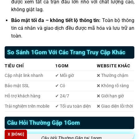
được xem tất cả trận đấu lớn nhỏ với chất lượng cao,
không giật lag.
Bảo mật tối đa – không tiết lộ thông tin:
Toàn bộ thông
tin cá nhân và giao dịch đều được mã hóa và lưu trữ an
toàn.
So Sánh 1Gom Với Các Trang Truy Cập Khác
TIÊU CHÍ
1GOM
WEBSITE KHÁC
Cập nhật link nhanh
✔ Mỗi giờ
❌ Thường chậm
Bảo mật SSL
✔ Có
❌ Không rõ ràng
Hỗ trợ khách hàng
✔ 24/7
❌ Giới hạn giờ
Trải nghiệm trên mobile
✔ Tối ưu toàn diện
❌ Giao diện lỗi thời
Câu Hỏi Thường Gặp 1Gom
X [ĐÓNG]
Câu Hỏi Thường Gặp tại 1gom