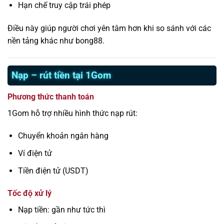
Hạn chế truy cập trái phép
Điều này giúp người chơi yên tâm hơn khi so sánh với các
nền tảng khác như bong88.
Nạp – rút tiền tại 1Gom
Phương thức thanh toán
1Gom hỗ trợ nhiều hình thức nạp rút:
Chuyển khoản ngân hàng
Ví điện tử
Tiền điện tử (USDT)
Tốc độ xử lý
Nạp tiền: gần như tức thì